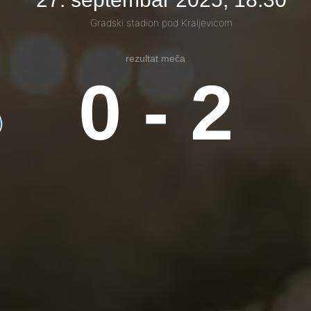
Gradski stadion pod Kraljevicom
rezultat meča
0 - 2