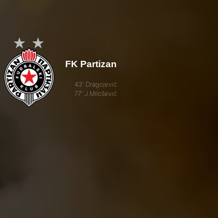
FK Partizan
43' Dragojević
77' J.Milošević