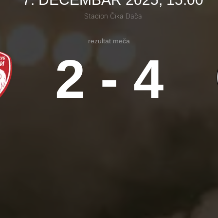
Stadion Čika Dača
rezultat meča
2 - 4