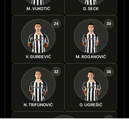
M. VUKOTIĆ
D. SECK
24
30
V. ĐURĐEVIĆ
M. ROGANOVIĆ
32
36
N. TRIFUNOVIĆ
O. UGREŠIĆ
40