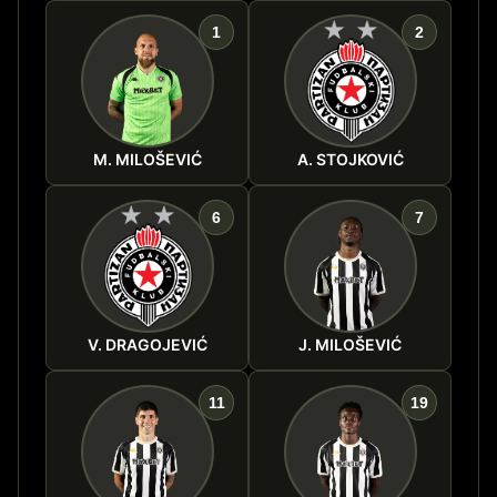
1
2
M. MILOŠEVIĆ
A. STOJKOVIĆ
6
7
V. DRAGOJEVIĆ
J. MILOŠEVIĆ
11
19