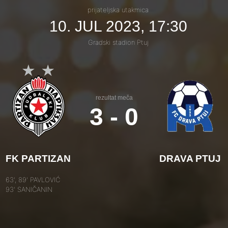
prijateljska utakmica
10. JUL 2023, 17:30
Gradski stadion Ptuj
rezultat meča
3 - 0
FK PARTIZAN
DRAVA PTUJ
63', 89' PAVLOVIĆ
93' SANIČANIN