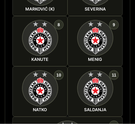
MARKOVIĆ (K)
SEVERINA
8
9
KANUTE
MENIG
10
11
NATKO
SALDANJA
40