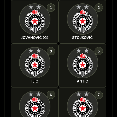
1
2
JOVANOVIĆ (G)
STOJKOVIĆ
3
5
ILIĆ
ANTIĆ
6
7