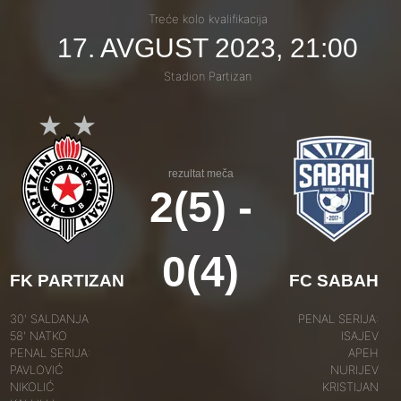
Treće kolo kvalifikacija
17. AVGUST 2023, 21:00
Stadion Partizan
rezultat meča
2(5) -
0(4)
FK PARTIZAN
FC SABAH
30' SALDANJA
PENAL SERIJA:
58' NATKO
ISAJEV
PENAL SERIJA:
APEH
PAVLOVIĆ
NURIJEV
NIKOLIĆ
KRISTIJAN