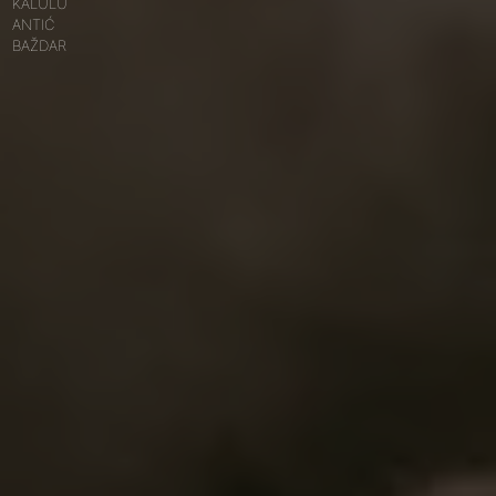
KALULU
ANTIĆ
BAŽDAR