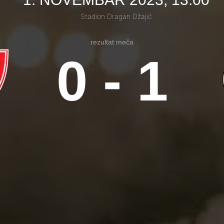
Stadion Dragan Džajić
rezultat meča
0 - 1