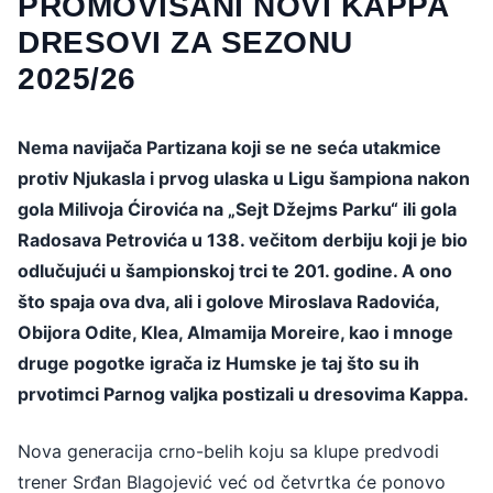
PROMOVISANI NOVI KAPPA
DRESOVI ZA SEZONU
2025/26
Nema navijača Partizana koji se ne seća utakmice
protiv Njukasla i prvog ulaska u Ligu šampiona nakon
gola Milivoja Ćirovića na „Sejt Džejms Parku“ ili gola
Radosava Petrovića u 138. večitom derbiju koji je bio
odlučujući u šampionskoj trci te 201. godine. A ono
što spaja ova dva, ali i golove Miroslava Radovića,
Obijora Odite, Klea, Almamija Moreire, kao i mnoge
druge pogotke igrača iz Humske je taj što su ih
prvotimci Parnog valjka postizali u dresovima Kappa.
Nova generacija crno-belih koju sa klupe predvodi
trener Srđan Blagojević već od četvrtka će ponovo