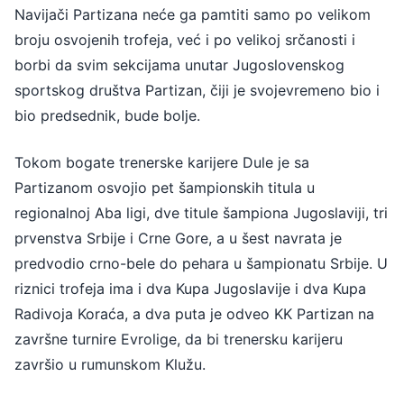
Navijači Partizana neće ga pamtiti samo po velikom
broju osvojenih trofeja, već i po velikoj srčanosti i
borbi da svim sekcijama unutar Jugoslovenskog
sportskog društva Partizan, čiji je svojevremeno bio i
bio predsednik, bude bolje.
Tokom bogate trenerske karijere Dule je sa
Partizanom osvojio pet šampionskih titula u
regionalnoj Aba ligi, dve titule šampiona Jugoslaviji, tri
prvenstva Srbije i Crne Gore, a u šest navrata je
predvodio crno-bele do pehara u šampionatu Srbije. U
riznici trofeja ima i dva Kupa Jugoslavije i dva Kupa
Radivoja Koraća, a dva puta je odveo KK Partizan na
završne turnire Evrolige, da bi trenersku karijeru
završio u rumunskom Klužu.