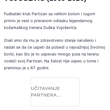
Fudbalski klub Partizan sa velikim bolom i tugom
primio je vest o preranom odlasku legendarnog
košarkaškog trenera Duška Vujoševića.
Znali smo da mu je zdravstveno stanje narušeno i
nadali se da će uspeti da pobedi u najvažnijoj životnoj
borbi, kao što je to uspevao mnogo puta na terenu
vodeći svoj Partizan. Na žalost nije uspeo u tome i
preminuo je u 67. godini.
UČITAVANJE
PARTNERA...