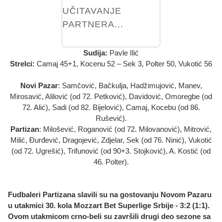
UČITAVANJE
PARTNERA...
Sudija:
Pavle Ilić
Strelci:
Camaj 45+1, Kocenu 52 – Sek 3, Polter 50, Vukotić 56
Novi Pazar
: Samčović, Bačkulja, Hadžimujović, Manev,
Mirosavić, Alilović (od 72. Petković), Davidović, Omoregbe (od
72. Alić), Sadi (od 82. Bijelović), Camaj, Kocebu (od 86.
Rušević).
Partizan
: Milošević, Roganović (od 72. Milovanović), Mitrović,
Milić, Đurđević, Dragojević, Zdjelar, Sek (od 76. Ninić), Vukotić
(od 72. Ugrešić), Trifunović (od 90+3. Stojković), A. Kostić (od
46. Polter).
Fudbaleri Partizana slavili su na gostovanju Novom Pazaru
u utakmici 30. kola Mozzart Bet Superlige Srbije - 3:2 (1:1).
Ovom utakmicom crno-beli su završili drugi deo sezone sa