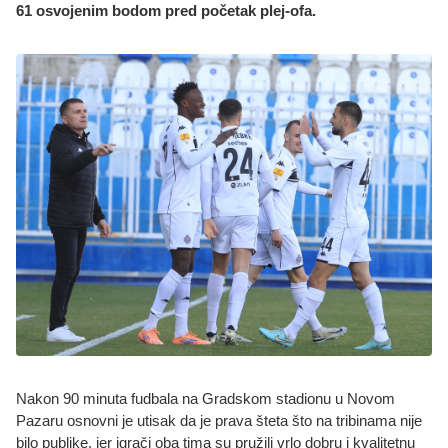
61 osvojenim bodom pred početak plej-ofa.
Nakon 90 minuta fudbala na Gradskom stadionu u Novom
Pazaru osnovni je utisak da je prava šteta što na tribinama nije
bilo publike, jer igrači oba tima su pružili vrlo dobru i kvalitetnu