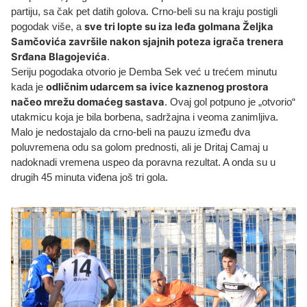
partiju, sa čak pet datih golova. Crno-beli su na kraju postigli
sve tri lopte su iza leđa golmana Željka
pogodak više, a
Samčovića završile nakon sjajnih poteza igrača trenera
Srđana Blagojevića
.
Seriju pogodaka otvorio je Demba Sek već u trećem minutu
odličnim udarcem sa ivice kaznenog prostora
kada je
načeo mrežu domaćeg sastava
. Ovaj gol potpuno je „otvorio“
utakmicu koja je bila borbena, sadržajna i veoma zanimljiva.
Malo je nedostajalo da crno-beli na pauzu između dva
poluvremena odu sa golom prednosti, ali je Dritaj Camaj u
nadoknadi vremena uspeo da poravna rezultat. A onda su u
drugih 45 minuta viđena još tri gola.