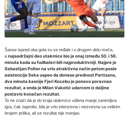
Šanse ispred oba gola su se ređale i u drugom delu meča,
najsadržajni deo utakmice bio je onaj između 50. i 56.
a
minuta kada su fudbaleri bili najproduktivniji
Najpre je
.
Sebastijan Polter na vrlo atraktivna način petom posle
asistencije Seka uspeo da donese prednost Partizanu,
dva minuta kasnije Fjeri Kocebu je ponovo poravnao
rezultat, a onda je Milan Vukotić udarcem iz daljine
postavio konačan rezultat.
To ne znači da je do kraja utakmice viđena manje zanimljiva
igra, čak naprotiv, bila je vrlo intenzivna i neizvesna sa velikim
brojem prilika, ali se rezultat nije menjao.